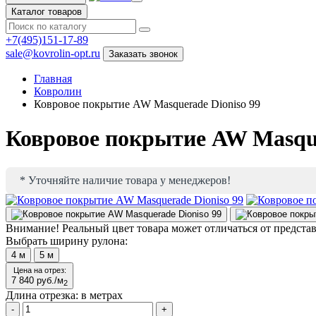
Каталог товаров
+7(495)151-17-89
sale@kovrolin-opt.ru
Заказать звонок
Главная
Ковролин
Ковровое покрытие AW Masquerade Dioniso 99
Ковровое покрытие AW Masque
* Уточняйте наличие товара у менеджеров!
Внимание!
Реальный цвет товара может отличаться от предста
Выбрать ширину рулона:
4
м
5
м
Цена на отрез:
7 840
руб./м
2
Длина отрезка:
в метрах
-
+