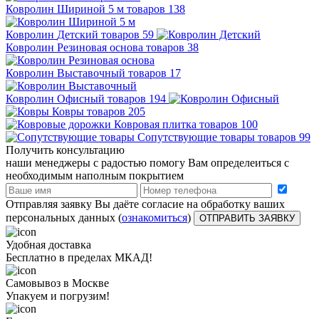
Ковролин
Шириной 5 м
товаров
138
Ковролин
Детский
товаров
59
Ковролин
Резиновая основа
товаров
38
Ковролин
Выставочный
товаров
17
Ковролин
Офисный
товаров
194
Ковры
товаров 205
Ковровая плитка
товаров 100
Сопутствующие товары
товаров 99
Получить консультацию
наши менеджеры с радостью помогу Вам определеиться с
необходимым наполным покрытием
Отправляя заявку Вы даёте согласие на обработку ваших
персональных данных (
ознакомиться
)
ОТПРАВИТЬ ЗАЯВКУ
Удобная доставка
Бесплатно в пределах МКАД!
Самовывоз в Москве
Упакуем и погрузим!