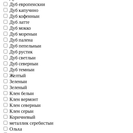
Дуб европеискии
Дуб капучино
Дуб кофеиныи
Дуб латте
Дуб мокко
Дуб мореныи
Дуб палена
Дуб пепельныи
Дуб рустик
Дуб светлыи
Дуб северныи
Дуб темныи
Желтый
Зеленыи
Зеленый
Клен белыи
Клен вермонт
Клен северныи
Клен серыи
Коричневый
металлик серебистыи
Ольха