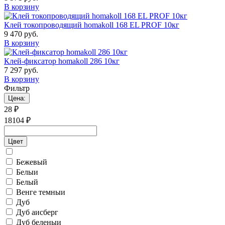
В корзину
Клей токопроводящий homakoll 168 EL PROF 10кг
9 470 руб.
В корзину
Клей-фиксатор homakoll 286 10кг
7 297 руб.
В корзину
Фильтр
Цена:
28
₽
18104
₽
Цвет
Бежевый
Белыи
Белый
Венге темныи
Дуб
Дуб аисберг
Дуб беленыи