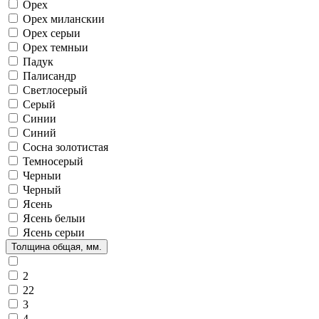
Орех
Орех миланскии
Орех серыи
Орех темныи
Падук
Палисандр
Светлосерый
Серый
Синии
Синий
Сосна золотистая
Темносерый
Черныи
Черный
Ясень
Ясень белыи
Ясень серыи
Толщина общая, мм.
2
22
3
4