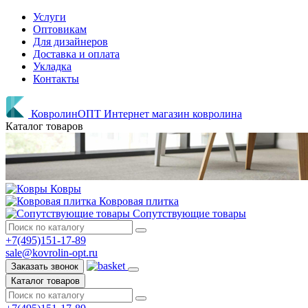
Услуги
Оптовикам
Для дизайнеров
Доставка и оплата
Укладка
Контакты
КовролинОПТ
Интернет магазин ковролина
Каталог товаров
Ковры
Ковровая плитка
Сопутствующие товары
+7(495)151-17-89
sale@kovrolin-opt.ru
Заказать звонок
Каталог товаров