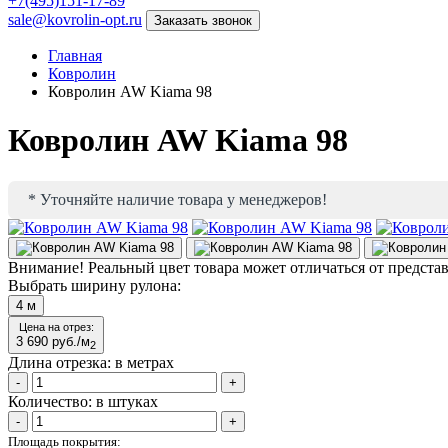
+7(495)151-17-89
sale@kovrolin-opt.ru
Заказать звонок
Главная
Ковролин
Ковролин AW Kiama 98
Ковролин AW Kiama 98
* Уточняйте наличие товара у менеджеров!
Внимание!
Реальный цвет товара может отличаться от предста
Выбрать ширину рулона:
4
м
Цена на отрез:
3 690
руб./м
2
Длина отрезка:
в метрах
-
+
Количество:
в штуках
-
+
Площадь покрытия: